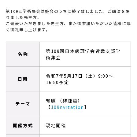
第109回学術集会は盛会のうちに終了致しました。ご講演を賜
りました先生方、
ご発表いただきました先生方、また御参加いただいた皆様に厚
く御礼申し上げます。
第109回日本病理学会近畿支部学
名称
術集会
令和7年5月17日（土）9:00～
日時
16:50予定
腎臓 （非腫瘍）
テーマ
【
109nvitation
】
開催方式
現地開催